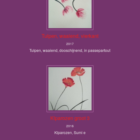
Tulpen, waaiend, vierkant
2017
Tulpen, waaiend, dooschijnend, in passepartout
Klparozen groot 3
2016
Klparozen, Sumi e