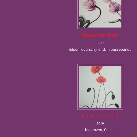
Waaiende tulpen
2017
Tulpen, doorschijnend, in passepartout
Klaprozen groot 2
2016
Klaprozen, Sumi e