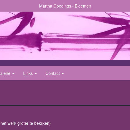
Martha Goedings
Bloemen
alerie
Links
Contact
 het werk groter te bekijken)