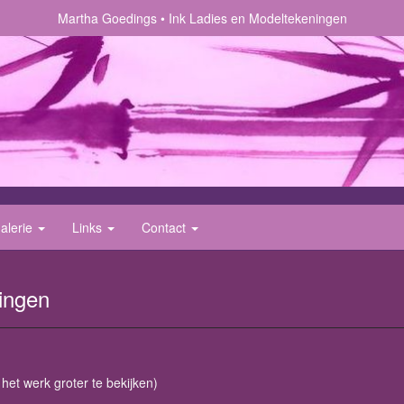
Martha Goedings
Ink Ladies en Modeltekeningen
alerie
Links
Contact
ingen
 het werk groter te bekijken)