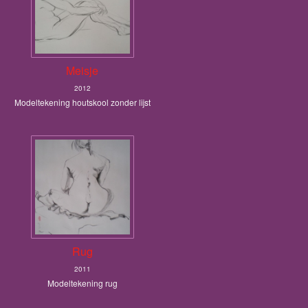
Meisje
2012
Modeltekening houtskool zonder lijst
Rug
2011
Modeltekening rug