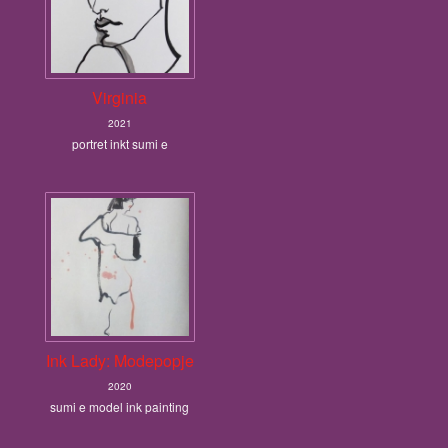
Virginia
2021
portret inkt sumi e
Ink Lady: Modepopje
2020
sumi e model ink painting